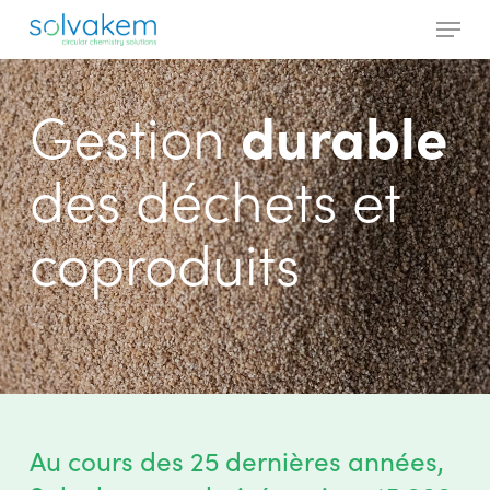
Skip
Menu
to
main
Close
content
Menu
Gestion
durable
des déchets et
coproduits
Au cours des 25 dernières années,